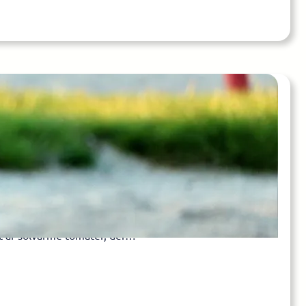
have: Maksimér grønt på få
erdag.dk
 forestil dig duften af frisk basilikum, summen af en
t af solvarme tomater, der…