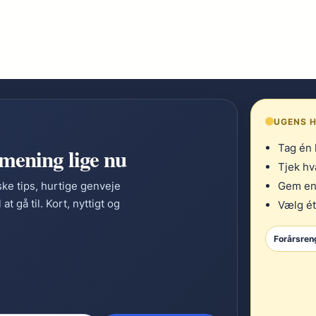
UGENS H
Tag én 
 mening lige nu
Tjek hv
ke tips, hurtige genveje
Gem en 
t gå til. Kort, nyttigt og
Vælg ét
Forårsren