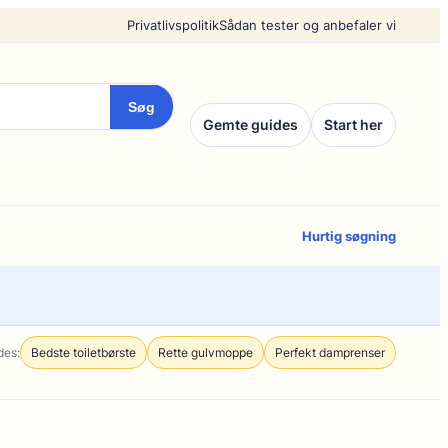
Privatlivspolitik
Sådan tester og anbefaler vi
Søg
Gemte guides
Start her
Hurtig søgning
des:
Bedste toiletbørste
Rette gulvmoppe
Perfekt damprenser