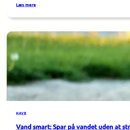
:
Læs mere
Forår
i
haven:
Så-
og
plantekalender
måned
for
måned
HAVE
Vand smart: Spar på vandet uden at st