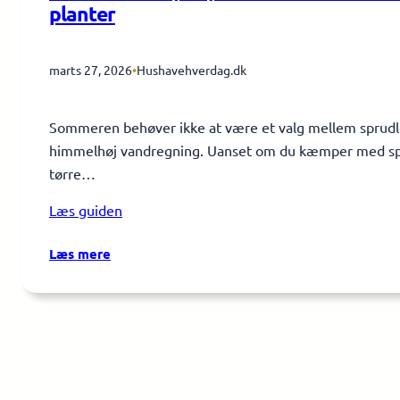
planter
marts 27, 2026
•
Hushavehverdag.dk
Sommeren behøver ikke at være et valg mellem sprud
himmelhøj vandregning. Uanset om du kæmper med spr
tørre…
Læs guiden
:
Læs mere
Vand
smart:
Spar
på
vandet
uden