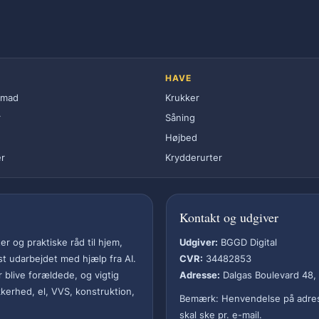
HAVE
smad
Krukker
r
Såning
Højbed
r
Krydderurter
Kontakt og udgiver
r og praktiske råd til hjem,
Udgiver:
BGGD Digital
ist udarbejdet med hjælp fra AI.
CVR:
34482853
 blive forældede, og vigtig
Adresse:
Dalgas Boulevard 48,
kkerhed, el, VVS, konstruktion,
Bemærk: Henvendelse på adres
skal ske pr. e-mail.