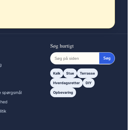
Søg hurtigt
Søg
g
Kalk
Stue
Terrasse
Hverdagsretter
DIY
de spørgsmål
Opbevaring
ghed
itik