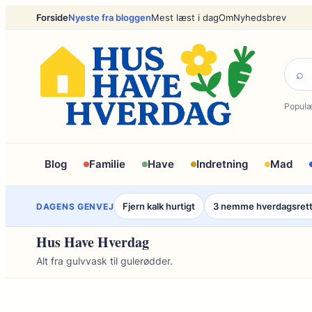
Spring
Forside
Nyeste fra bloggen
Mest læst i dag
Om
Nyhedsbrev
til
indhold
⌕
Populæ
Blog
Familie
Have
Indretning
Mad
Fjern kalk hurtigt
3 nemme hverdagsret
DAGENS GENVEJ
Hus Have Hverdag
Alt fra gulvvask til gulerødder.