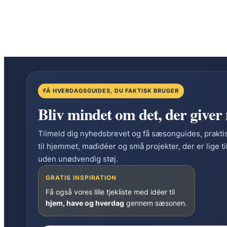
at
stresse
dine
planter
FÅ HVERDAGSGUIDES, DU FAKTISK BRUGER
Bliv mindet om det, der giver
Tilmeld dig nyhedsbrevet og få sæsonguides, praktis
til hjemmet, madidéer og små projekter, der er lige til a
uden unødvendig støj.
GRATIS INSPIRATION
Få også vores lille tjekliste med idéer til
hjem, have og hverdag
gennem sæsonen.