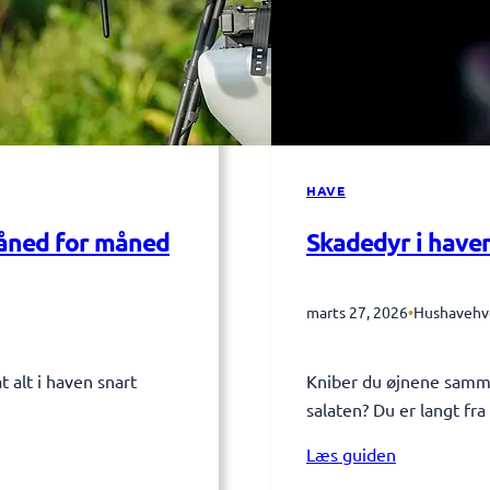
HAVE
måned for måned
Skadedyr i haven
marts 27, 2026
•
Hushavehv
 alt i haven snart
Kniber du øjnene sammen
salaten? Du er langt fr
Læs guiden