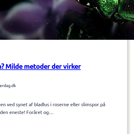
? Milde metoder der virker
erdag.dk
 ved synet af bladlus i roserne eller slimspor på
a den eneste! Foråret og…