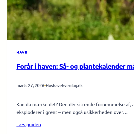
HAVE
Forår i haven: Så- og plantekalender 
marts 27, 2026
•
Hushavehverdag.dk
Kan du mærke det? Den dér sitrende fornemmelse af, at
eksploderer i grønt – men også usikkerheden over…
Læs guiden