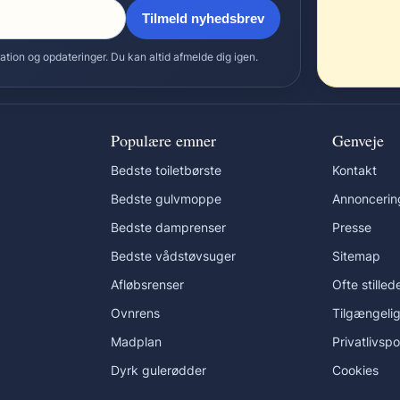
Tilmeld nyhedsbrev
tion og opdateringer. Du kan altid afmelde dig igen.
Populære emner
Genveje
Bedste toiletbørste
Kontakt
Bedste gulvmoppe
Annoncerin
Bedste damprenser
Presse
Bedste vådstøvsuger
Sitemap
Afløbsrenser
Ofte stille
Ovnrens
Tilgængeli
Madplan
Privatlivspol
Dyrk gulerødder
Cookies