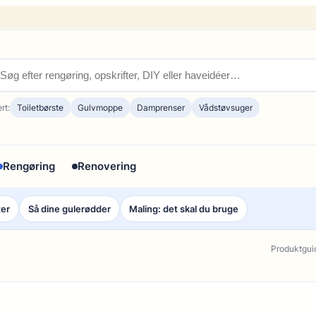
rt:
Toiletbørste
Gulvmoppe
Damprenser
Vådstøvsuger
Rengøring
Renovering
ter
Så dine gulerødder
Maling: det skal du bruge
Produktgui