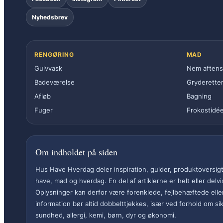
Nyhedsbrev
RENGØRING
MAD
Gulvvask
Nem aften
Badeværelse
Gryderette
Afløb
Bagning
Fuger
Frokostidée
Om indholdet på siden
Hus Have Hverdag deler inspiration, guider, produktoversigte
have, mad og hverdag. En del af artiklerne er helt eller delv
Oplysninger kan derfor være forenklede, fejlbehæftede eller
information bør altid dobbelttjekkes, især ved forhold om si
sundhed, allergi, kemi, børn, dyr og økonomi.