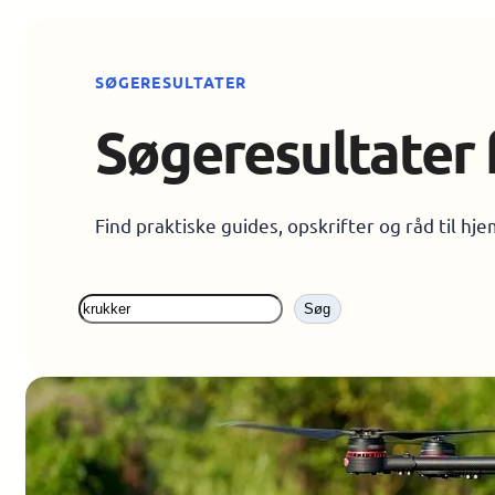
SØGERESULTATER
Søgeresultater 
Find praktiske guides, opskrifter og råd til hj
Søg
Søg
på
siden