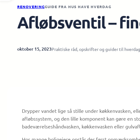
RENOVERING
GUIDE FRA HUS HAVE HVERDAG
Afløbsventil – fin
oktober 15, 2023
Praktiske råd, opskrifter og guider til hverda
​​​Drypper vandet lige så stille under køkkenvasken,
afløbssystem, og den lille komponent kan gøre en sto
badeværelseshåndvasken, køkkenvasken eller gulvafløbe
Hos mange boligejere opstår der først opmærksomhed 