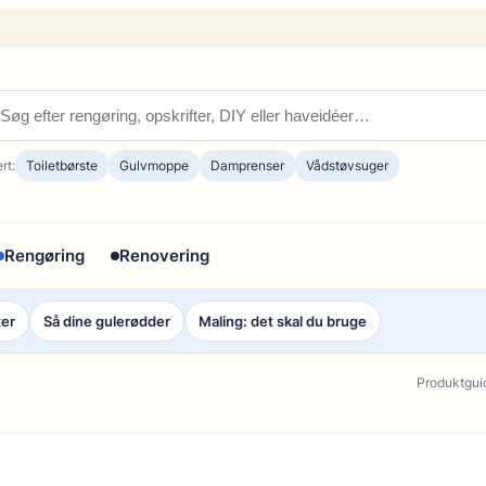
rt:
Toiletbørste
Gulvmoppe
Damprenser
Vådstøvsuger
Rengøring
Renovering
ter
Så dine gulerødder
Maling: det skal du bruge
Produktgui