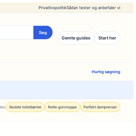
Privatlivspolitik
Sådan tester og anbefaler vi
Søg
Gemte guides
Start her
Hurtig søgning
des:
Bedste toiletbørste
Rette gulvmoppe
Perfekt damprenser