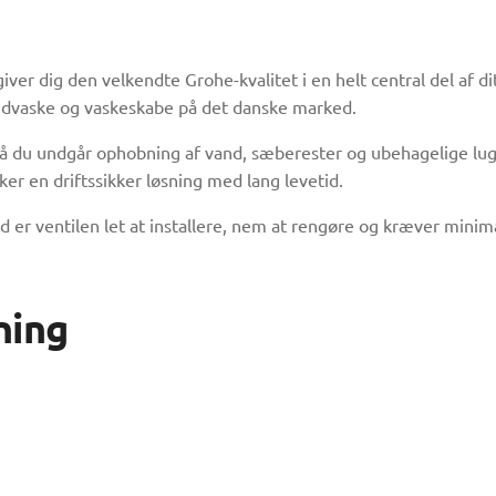
giver dig den velkendte Grohe-kvalitet i en helt central del af 
håndvaske og vaskeskabe på det danske marked.
 så du undgår ophobning af vand, sæberester og ubehagelige lugt
ker en driftssikker løsning med lang levetid.
er ventilen let at installere, nem at rengøre og kræver minima
ning