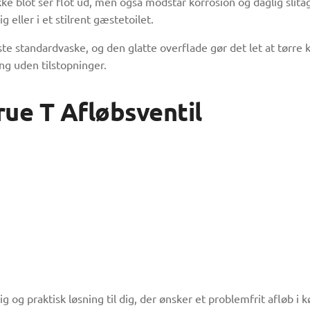
ikke blot ser flot ud, men også modstår korrosion og daglig sli
 eller i et stilrent gæstetoilet.
te standardvaske, og den glatte overflade gør det let at tørre 
ing uden tilstopninger.
ue T Afløbsventil
ig og praktisk løsning til dig, der ønsker et problemfrit afløb 