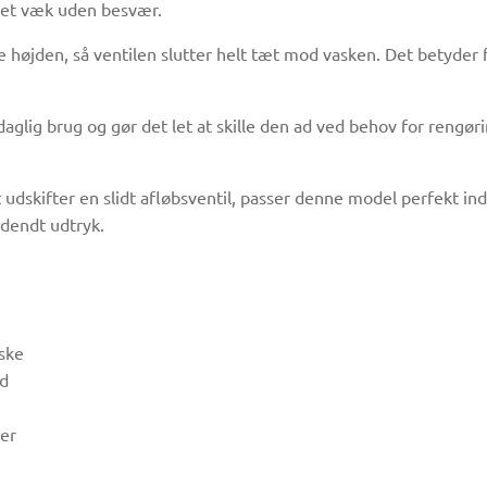
ndet væk uden besvær.
e højden, så ventilen slutter helt tæt mod vasken. Det betyder 
 daglig brug og gør det let at skille den ad ved behov for reng
dskifter en slidt afløbsventil, passer denne model perfekt ind
ldendt udtryk.
aske
ed
ner