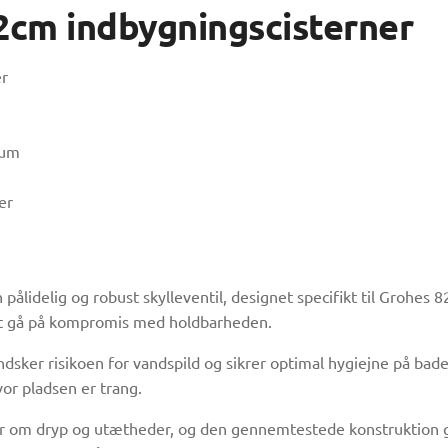
82cm indbygningscisterner
er
rum
er
ålidelig og robust skylleventil, designet specifikt til Grohes 8
n at gå på kompromis med holdbarheden.
indsker risikoen for vandspild og sikrer optimal hygiejne på 
or pladsen er trang.
r om dryp og utætheder, og den gennemtestede konstruktion gi