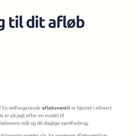
til dit afløb
er? En velfungerende
afløbsventil
er hjertet i ethvert
 er på jagt efter en model til
llationens mål og dit daglige vandforbrug.
ilstopning melder sig. En moderne afløbsventil er