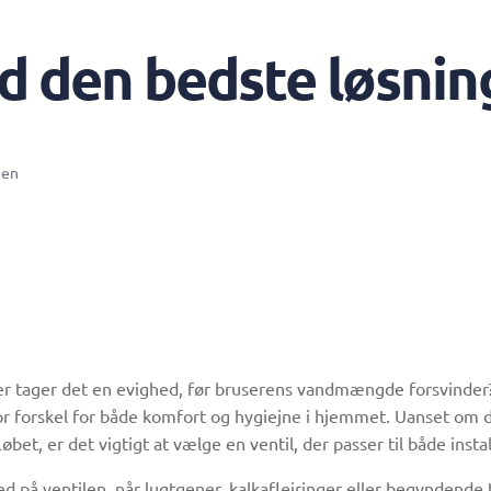
d den bedste løsning 
gen
 eller tager det en evighed, før bruserens vandmængde forsvind
r forskel for både komfort og hygiejne i hjemmet. Uanset om du
t, er det vigtigt at vælge en ventil, der passer til både insta
på ventilen, når lugtgener, kalkaflejringer eller begyndende t