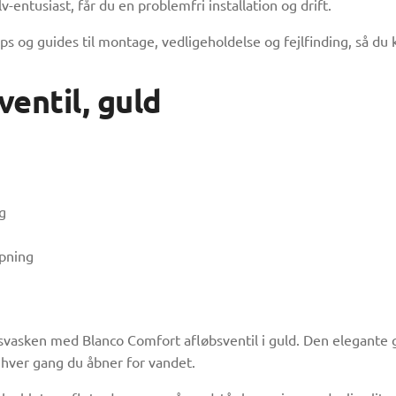
-entusiast, får du en problemfri installation og drift.
ps og guides til montage, vedligeholdelse og fejlfinding, så du 
entil, guld
g
opning
elsesvasken med Blanco Comfort afløbsventil i guld. Den elegan
 hver gang du åbner for vandet.