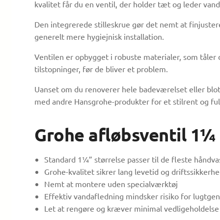
kvalitet får du en ventil, der holder tæt og leder va
Den integrerede stilleskrue gør det nemt at finjuster
generelt mere hygiejnisk installation.
Ventilen er opbygget i robuste materialer, som tåler
tilstopninger, før de bliver et problem.
Uanset om du renoverer hele badeværelset eller blot u
med andre Hansgrohe-produkter for et stilrent og fu
Grohe afløbsventil 1¼
Standard 1¼” størrelse passer til de fleste håndv
Grohe-kvalitet sikrer lang levetid og driftssikkerh
Nemt at montere uden specialværktøj
Effektiv vandafledning mindsker risiko for lugtge
Let at rengøre og kræver minimal vedligeholdelse