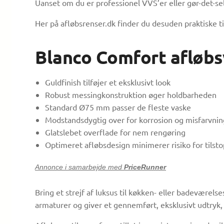
Uanset om du er professionel VVS’er eller gør-det-selv
Her på afløbsrenser.dk finder du desuden praktiske ti
Blanco Comfort afløbsv
Guldfinish tilføjer et eksklusivt look
Robust messingkonstruktion øger holdbarheden
Standard Ø75 mm passer de fleste vaske
Modstandsdygtig over for korrosion og misfarvnin
Glatslebet overflade for nem rengøring
Optimeret afløbsdesign minimerer risiko for tilst
Annonce i samarbejde med
PriceRunner
Bring et strejf af luksus til køkken- eller badevær
armaturer og giver et gennemført, eksklusivt udtryk,