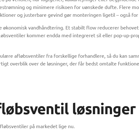
agestrømning og minimere risikoen for uønskede dufte. Flere model
ktioner og justerbare gevind gør monteringen ligetil – også for
e økonomisk vandhåndtering. Et stabilt flow reducerer behovet
fløbsventiler kommer endda med integreret sil eller pop-up-pr
ulære afløbsventiler fra forskellige forhandlere, så du kan sam
tigt overblik over de løsninger, der får bedst omtalte funktion
løbsventil løsninger
fløbsventiler på markedet lige nu.