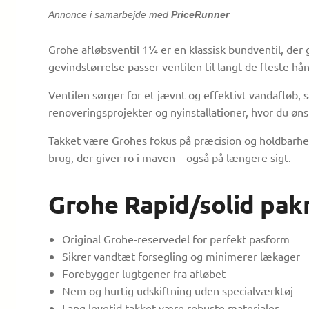
Annonce i samarbejde med
PriceRunner
Grohe afløbsventil 1¼ er en klassisk bundventil, der 
gevindstørrelse passer ventilen til langt de fleste 
Ventilen sørger for et jævnt og effektivt vandafløb,
renoveringsprojekter og nyinstallationer, hvor du øns
Takket være Grohes fokus på præcision og holdbarhed 
brug, der giver ro i maven – også på længere sigt.
Grohe Rapid/solid pak
Original Grohe-reservedel for perfekt pasform
Sikrer vandtæt forsegling og minimerer lækager
Forebygger lugtgener fra afløbet
Nem og hurtig udskiftning uden specialværktøj
Lang levetid takket være robuste materialer