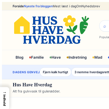
Spring
Forside
Nyeste fra bloggen
Mest læst i dag
Om
Nyhedsbrev
til
indhold
⌕
Populæ
Blog
Familie
Have
Indretning
Mad
Fjern kalk hurtigt
3 nemme hverdagsret
DAGENS GENVEJ
Hus Have Hverdag
→
Alt fra gulvvask til gulerødder.
Indhold