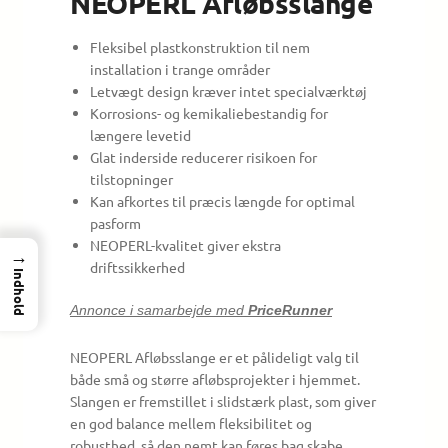
NEOPERL Afløbsslange
Fleksibel plastkonstruktion til nem
installation i trange områder
Letvægt design kræver intet specialværktøj
Korrosions- og kemikaliebestandig for
længere levetid
Glat inderside reducerer risikoen for
tilstopninger
Kan afkortes til præcis længde for optimal
pasform
NEOPERL-kvalitet giver ekstra
→
driftssikkerhed
Indhold
Annonce i samarbejde med
PriceRunner
NEOPERL Afløbsslange er et pålideligt valg til
både små og større afløbsprojekter i hjemmet.
Slangen er fremstillet i slidstærk plast, som giver
en god balance mellem fleksibilitet og
robusthed, så den nemt kan føres bag skabe,