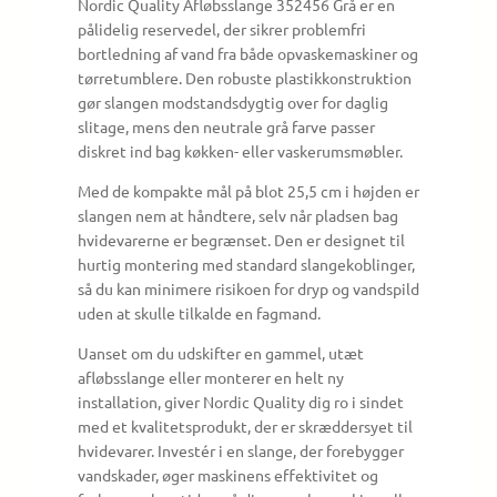
Nordic Quality Afløbsslange 352456 Grå er en
pålidelig reservedel, der sikrer problemfri
bortledning af vand fra både opvaskemaskiner og
tørretumblere. Den robuste plastik­konstruktion
gør slangen modstandsdygtig over for daglig
slitage, mens den neutrale grå farve passer
diskret ind bag køkken- eller vaskerumsmøbler.
Med de kompakte mål på blot 25,5 cm i højden er
slangen nem at håndtere, selv når pladsen bag
hvidevarerne er begrænset. Den er designet til
hurtig montering med standard slangekoblinger,
så du kan minimere risikoen for dryp og vandspild
uden at skulle tilkalde en fagmand.
Uanset om du udskifter en gammel, utæt
afløbsslange eller monterer en helt ny
installation, giver Nordic Quality dig ro i sindet
med et kvalitetsprodukt, der er skræddersyet til
hvidevarer. Investér i en slange, der forebygger
vandskader, øger maskinens effektivitet og