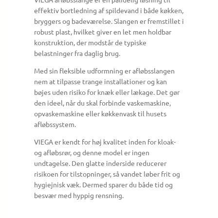
effektiv bortledning af spildevand i både køkken,
bryggers og badeværelse. Slangen er fremstillet i
robust plast, hvilket giver en let men holdbar
konstruktion, der modstår de typiske
belastninger fra daglig brug.
Med sin fleksible udformning er afløbsslangen
nem at tilpasse trange installationer og kan
bøjes uden risiko for knæk eller lækage. Det gør
den ideel, når du skal forbinde vaskemaskine,
opvaskemaskine eller køkkenvask til husets
afløbssystem.
VIEGA er kendt for høj kvalitet inden for kloak-
og afløbsrør, og denne model er ingen
undtagelse. Den glatte inderside reducerer
risikoen for tilstopninger, så vandet løber frit og
hygiejnisk væk. Dermed sparer du både tid og
besvær med hyppig rensning.