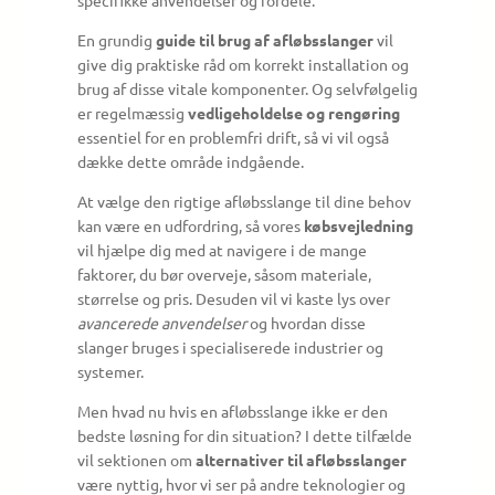
specifikke anvendelser og fordele.
En grundig
guide til brug af afløbsslanger
vil
give dig praktiske råd om korrekt installation og
brug af disse vitale komponenter. Og selvfølgelig
er regelmæssig
vedligeholdelse og rengøring
essentiel for en problemfri drift, så vi vil også
dække dette område indgående.
At vælge den rigtige afløbsslange til dine behov
kan være en udfordring, så vores
købsvejledning
vil hjælpe dig med at navigere i de mange
faktorer, du bør overveje, såsom materiale,
størrelse og pris. Desuden vil vi kaste lys over
avancerede anvendelser
og hvordan disse
slanger bruges i specialiserede industrier og
systemer.
Men hvad nu hvis en afløbsslange ikke er den
bedste løsning for din situation? I dette tilfælde
vil sektionen om
alternativer til afløbsslanger
være nyttig, hvor vi ser på andre teknologier og