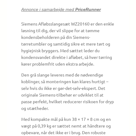
Annonce i samarbejde med
PriceRunner
Siemens Afløbsslangesæt WZ20160 er den enkle
løsning til dig, der vil slippe for at tømme
kondensbeholderen på din Siemens-
tørretumbler og samtidig sikre et mere tørt og
hygiejnisk bryggers. Med sættet leder du
kondensvandet direkte i afløbet, så hver tørring
kører problemfrit uden ekstra arbejde.
Den grå slange leveres med de nødvendige
koblinger, så monteringen kan klares hurtigt –
selv hvis du ikke er gør-det-selv-ekspert. Det
originale Siemens-tilbehør er udviklet til at
passe perfekt, hvilket reducerer risikoen for dryp
og utætheder.
Med kompakte mål på kun 38 × 17 × 8 cm og en
vægt på 0,39 kg er sættet nemt at håndtere og
opbevare, når det ikke er i brug. Den robuste