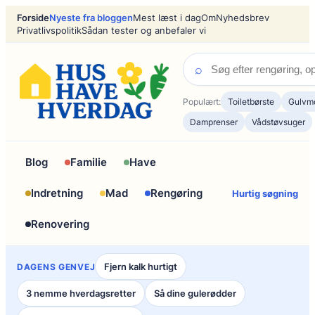
Spring
Forside
Nyeste fra bloggen
Mest læst i dag
Om
Nyhedsbrev
til
Privatlivspolitik
Sådan tester og anbefaler vi
indhold
⌕
Populært:
Toiletbørste
Gulvm
Damprenser
Vådstøvsuger
Blog
Familie
Have
Indretning
Mad
Rengøring
Hurtig søgning
Renovering
Fjern kalk hurtigt
DAGENS GENVEJ
3 nemme hverdagsretter
Så dine gulerødder