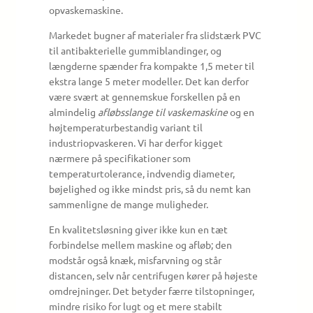
opvaskemaskine.
Markedet bugner af materialer fra slidstærk PVC
til antibakterielle gummiblandinger, og
længderne spænder fra kompakte 1,5 meter til
ekstra lange 5 meter modeller. Det kan derfor
være svært at gennemskue forskellen på en
almindelig
afløbsslange til vaskemaskine
og en
højtemperaturbestandig variant til
industriopvaskeren. Vi har derfor kigget
nærmere på specifikationer som
temperaturtolerance, indvendig diameter,
bøjelighed og ikke mindst pris, så du nemt kan
sammenligne de mange muligheder.
En kvalitetsløsning giver ikke kun en tæt
forbindelse mellem maskine og afløb; den
modstår også knæk, misfarvning og står
distancen, selv når centrifugen kører på højeste
omdrejninger. Det betyder færre tilstopninger,
mindre risiko for lugt og et mere stabilt