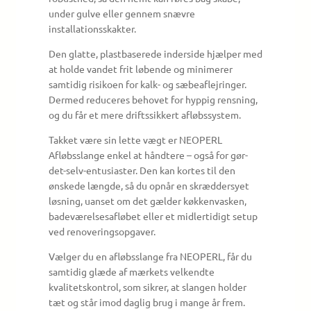
under gulve eller gennem snævre
installationsskakter.
Den glatte, plastbaserede inderside hjælper med
at holde vandet frit løbende og minimerer
samtidig risikoen for kalk- og sæbeaflejringer.
Dermed reduceres behovet for hyppig rensning,
og du får et mere driftssikkert afløbssystem.
Takket være sin lette vægt er NEOPERL
Afløbsslange enkel at håndtere – også for gør-
det-selv-entusiaster. Den kan kortes til den
ønskede længde, så du opnår en skræddersyet
løsning, uanset om det gælder køkkenvasken,
badeværelsesafløbet eller et midlertidigt setup
ved renoveringsopgaver.
Vælger du en afløbsslange fra NEOPERL, får du
samtidig glæde af mærkets velkendte
kvalitetskontrol, som sikrer, at slangen holder
tæt og står imod daglig brug i mange år frem.