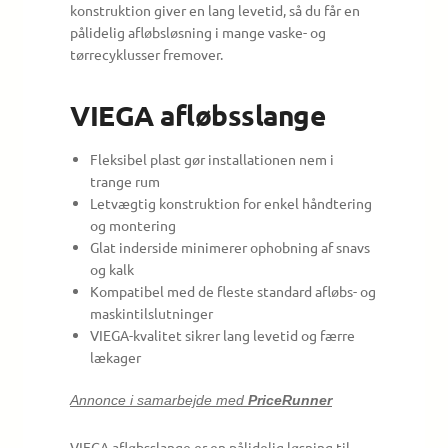
konstruktion giver en lang levetid, så du får en
pålidelig afløbsløsning i mange vaske- og
tørrecyklusser fremover.
VIEGA afløbsslange
Fleksibel plast gør installationen nem i
trange rum
Letvægtig konstruktion for enkel håndtering
og montering
Glat inderside minimerer ophobning af snavs
og kalk
Kompatibel med de fleste standard afløbs- og
maskintilslutninger
VIEGA-kvalitet sikrer lang levetid og færre
lækager
Annonce i samarbejde med
PriceRunner
VIEGA afløbsslange er en pålidelig løsning til