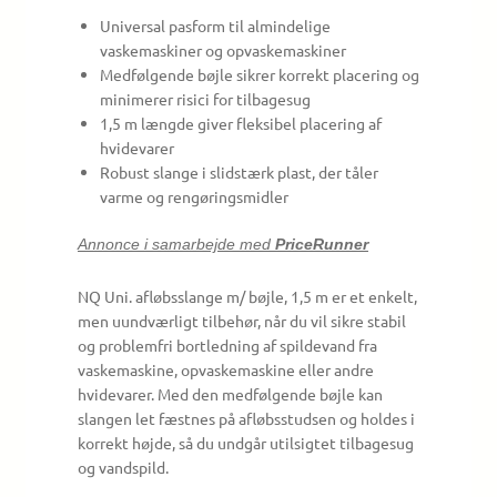
Universal pasform til almindelige
vaskemaskiner og opvaskemaskiner
Medfølgende bøjle sikrer korrekt placering og
minimerer risici for tilbagesug
1,5 m længde giver fleksibel placering af
hvidevarer
Robust slange i slidstærk plast, der tåler
varme og rengøringsmidler
Annonce i samarbejde med
PriceRunner
NQ Uni. afløbsslange m/ bøjle, 1,5 m er et enkelt,
men uundværligt tilbehør, når du vil sikre stabil
og problemfri bortledning af spildevand fra
vaskemaskine, opvaskemaskine eller andre
hvidevarer. Med den medfølgende bøjle kan
slangen let fæstnes på afløbsstudsen og holdes i
korrekt højde, så du undgår utilsigtet tilbagesug
og vandspild.