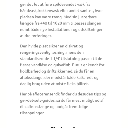
gør det let at føre spildevandet væk fra
håndvask, køkkenvask eller andet sanitet, hvor
pladsen kan være trang. Med sin justerbare
længde fra 440 til 1020 mm tilpasses slangen
nemt både nye installationer og udskiftninger i
ældre rørføringer.
Den hvide plast sikrer en diskret og
rengøringsvenlig løsning, mens den
standardiserede 1 1/4′ tilslutning passer til de
fleste vandlåse og gulvafløb. Purus er kendt for
holdbarhed og driftsikkerhed, så du får en
afløbsslange, der modstår både kalk, fedt og
daglig brug uden at miste fleksibilitet.
Her på afløbsrenser.dk finder du desuden tips og
gør-det-selv-guides, så du får mest muligt ud af
din afløbsslange og undgår fremtidige
tilstopninger.