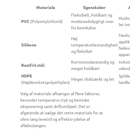
Materiale
Egenskaber
Fleksibelt, holdbart og
Husho
PVC
(Polyvinylchlorid)
modstandsdygtigt over
let in
for kemikalier
Medis
Høj
applik
Silikone
temperaturbestandighed
fødev
og fleksibel
appar
Korrosionsbestandig og
Indust
Rustfrit stål
meget holdbart
udendø
HDPE
Spild
Meget slidstærkt og let
(Højdensitetspolyethylen)
landb
Valg af materiale afhænger af flere faktorer,
herunder temperatur, tryk og kemiske
eksponering samt driftsmiljøet. Det er
afgørende at vælge det rette materiale for at
sikre lang levetid og effektiv ydelse af
afløbsslangen.