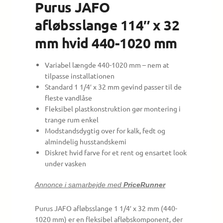
Purus JAFO
afløbsslange 114″ x 32
mm hvid 440-1020 mm
Variabel længde 440-1020 mm – nem at
tilpasse installationen
Standard 1 1/4′ x 32 mm gevind passer til de
fleste vandlåse
Fleksibel plastkonstruktion gør montering i
trange rum enkel
Modstandsdygtig over for kalk, fedt og
almindelig husstandskemi
Diskret hvid farve for et rent og ensartet look
under vasken
Annonce i samarbejde med
PriceRunner
Purus JAFO afløbsslange 1 1/4′ x 32 mm (440-
1020 mm) er en fleksibel afløbskomponent, der