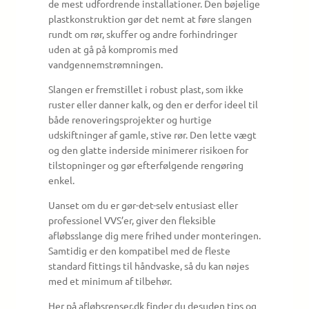
de mest udfordrende installationer. Den bøjelige
plastkonstruktion gør det nemt at føre slangen
rundt om rør, skuffer og andre forhindringer
uden at gå på kompromis med
vandgennemstrømningen.
Slangen er fremstillet i robust plast, som ikke
ruster eller danner kalk, og den er derfor ideel til
både renoveringsprojekter og hurtige
udskiftninger af gamle, stive rør. Den lette vægt
og den glatte inderside minimerer risikoen for
tilstopninger og gør efterfølgende rengøring
enkel.
Uanset om du er gør-det-selv entusiast eller
professionel VVS’er, giver den fleksible
afløbsslange dig mere frihed under monteringen.
Samtidig er den kompatibel med de fleste
standard fittings til håndvaske, så du kan nøjes
med et minimum af tilbehør.
Her på afløbsrenser.dk finder du desuden tips og