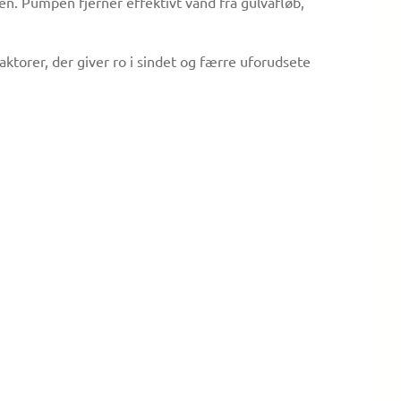
n. Pumpen fjerner effektivt vand fra gulvafløb,
ktorer, der giver ro i sindet og færre uforudsete