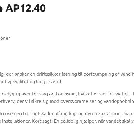
e AP12.40
ioner
g, der ønsker en driftssikker løsning til bortpumpning af vand 
høj kvalitet og lang levetid.
dsdygtig over for slag og korrosion, hvilket er særligt vigtigt
 erhverv, der vil sikre sig mod oversvømmelser og vandophobnin
sikoen for fugtskader, dårlig lugt og dyre reparationer. Samtid
installationer. Kort sagt: En pålidelig hjælper, når vandet skal 