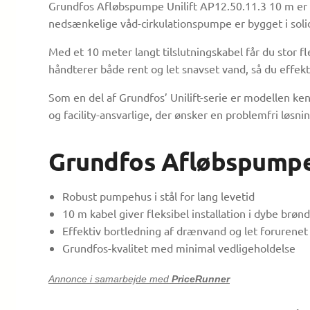
Grundfos Afløbspumpe Unilift AP12.50.11.3 10 m er ud
nedsænkelige våd-cirkulationspumpe er bygget i solidt
Med et 10 meter langt tilslutningskabel får du stor 
håndterer både rent og let snavset vand, så du effe
Som en del af Grundfos’ Unilift-serie er modellen ken
og facility-ansvarlige, der ønsker en problemfri løsni
Grundfos Afløbspumpe 
Robust pumpehus i stål for lang levetid
10 m kabel giver fleksibel installation i dybe brøn
Effektiv bortledning af drænvand og let forurenet
Grundfos-kvalitet med minimal vedligeholdelse
Annonce i samarbejde med
PriceRunner