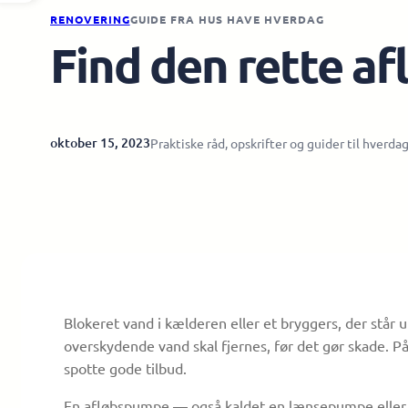
RENOVERING
GUIDE FRA HUS HAVE HVERDAG
Find den rette af
oktober 15, 2023
Praktiske råd, opskrifter og guider til hverda
Blokeret vand i kælderen eller et bryggers, der står 
overskydende vand skal fjernes, før det gør skade. P
spotte gode tilbud.
En afløbspumpe — også kaldet en lænsepumpe eller s