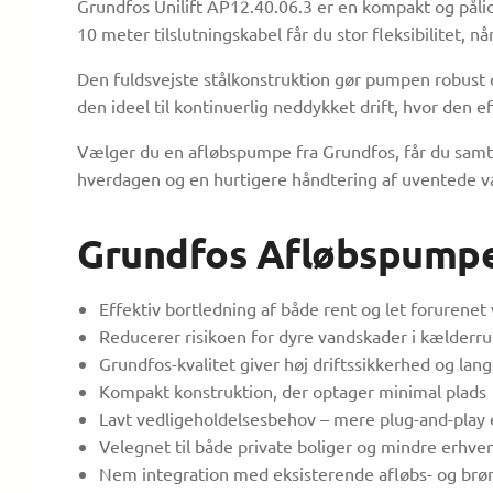
Grundfos Unilift AP12.40.06.3 er en kompakt og pålid
10 meter tilslutningskabel får du stor fleksibilitet,
Den fuldsvejste stålkonstruktion gør pumpen robust ov
den ideel til kontinuerlig neddykket drift, hvor den 
Vælger du en afløbspumpe fra Grundfos, får du samt
hverdagen og en hurtigere håndtering af uventede v
Grundfos Afløbspump
Effektiv bortledning af både rent og let forurenet
Reducerer risikoen for dyre vandskader i kælderr
Grundfos-kvalitet giver høj driftssikkerhed og lang
Kompakt konstruktion, der optager minimal plads
Lavt vedligeholdelsesbehov – mere plug-and-play 
Velegnet til både private boliger og mindre erhve
Nem integration med eksisterende afløbs- og br