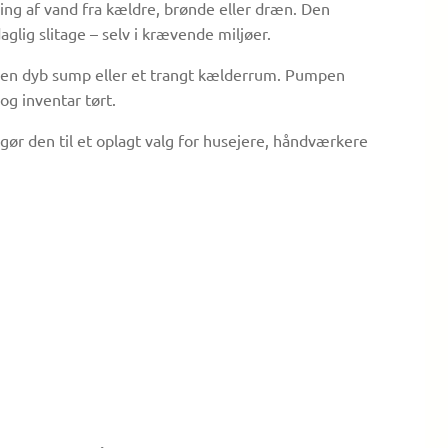
ning af vand fra kældre, brønde eller dræn. Den
glig slitage – selv i krævende miljøer.
s i en dyb sump eller et trangt kælderrum. Pumpen
g inventar tørt.
 gør den til et oplagt valg for husejere, håndværkere