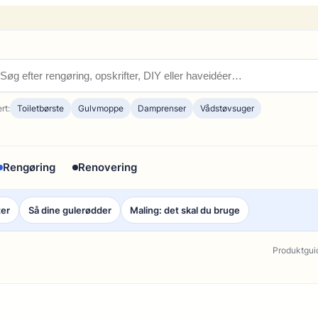
rt:
Toiletbørste
Gulvmoppe
Damprenser
Vådstøvsuger
Rengøring
Renovering
ter
Så dine gulerødder
Maling: det skal du bruge
Produktgui