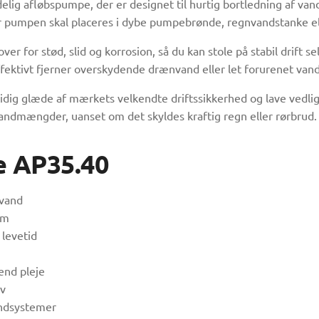
elig afløbspumpe, der er designet til hurtig bortledning af van
 når pumpen skal placeres i dybe pumpebrønde, regnvandstanke e
er for stød, slid og korrosion, så du kan stole på stabil drift 
effektivt fjerner overskydende drænvand eller let forurenet vand
idig glæde af mærkets velkendte driftssikkerhed og lave vedli
andmængder, uanset om det skyldes kraftig regn eller rørbrud.
e AP35.40
 vand
um
 levetid
end pleje
rv
øndsystemer