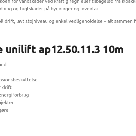
n for vandskader ved kraftig regn eller tilbageløb fra kloakke
dning og fugtskader på bygninger og inventar.
drift, lavt støjniveau og enkel vedligeholdelse – alt sammen fa
unilift ap12.50.11.3 10m
and
rosionsbeskyttelse
 drift
 energiforbrug
ojekter
gøre