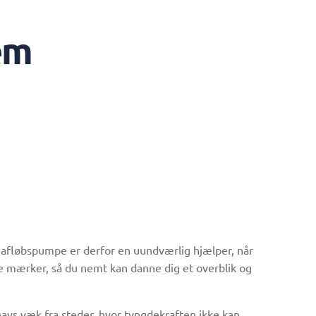
em
lig afløbspumpe er derfor en uundværlig hjælper, når
te mærker, så du nemt kan danne dig et overblik og
vs væk fra steder, hvor tyngdekraften ikke kan