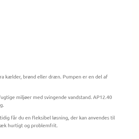
fra kælder, brønd eller dræn. Pumpen er en del af
 i fugtige miljøer med svingende vandstand. AP12.40
g.
ig får du en fleksibel løsning, der kan anvendes til
væk hurtigt og problemfrit.