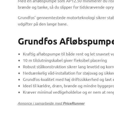
Med en afløbspumpe som AP12.50 minimerer du risikoe
brønde og tanke, så du slipper for tidskrævende opry
Grundfos’ gennemtestede motorteknologi sikrer stabil 
udgifter på den lange bane.
Grundfos Afløbspumpe 
Kraftig afløbspumpe til både rent og let snavset v
10 m tilslutningskabel giver fleksibel placering
Robust stålkonstruktion sikrer lang levetid og kor
Nedsænkelig våd-installation for støjsvag og sikker
Grundfos-kvalitet med høj driftssikkerhed og lavt
Ideel til kældre, dræn, brønde og mindre byggepr
Kræver minimal vedligeholdelse og er nem at ren
Annonce i samarbejde med
PriceRunner