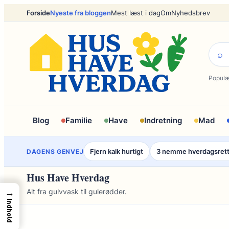
Spring
Forside
Nyeste fra bloggen
Mest læst i dag
Om
Nyhedsbrev
til
indhold
⌕
Populæ
Blog
Familie
Have
Indretning
Mad
Fjern kalk hurtigt
3 nemme hverdagsret
DAGENS GENVEJ
Hus Have Hverdag
→
Alt fra gulvvask til gulerødder.
Indhold