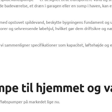
nde badeværelse, et dræn i garagen eller en sump i haven, kan e
t med opstuvet spildevand, beskytte bygningens fundament og
rer og selvrensende løbehjul, hvilket gør dem driftsikre og n
i sammenligner specifikationer som kapacitet, løftehøjde og en
mpe til hjemmet og 
afløbspumper på markedet lige nu.