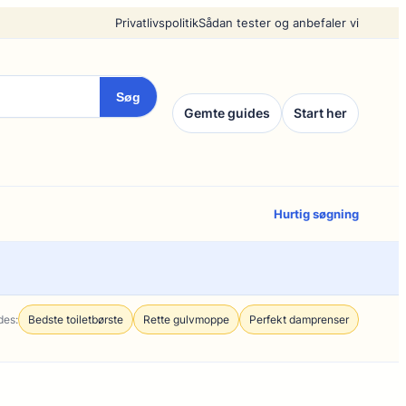
Privatlivspolitik
Sådan tester og anbefaler vi
Søg
Gemte guides
Start her
Hurtig søgning
des:
Bedste toiletbørste
Rette gulvmoppe
Perfekt damprenser