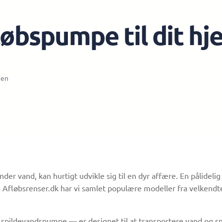
løbspumpe til dit hj
gen
under vand, kan hurtigt udvikle sig til en dyr affære. En pålide
å Afløbsrenser.dk har vi samlet populære modeller fra velkend
pildevandspumpe — er designet til at transportere vand og sna