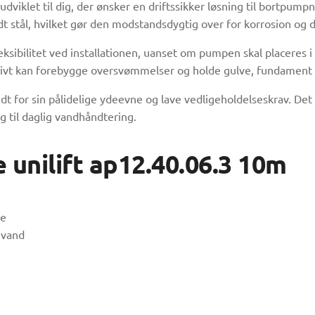
viklet til dig, der ønsker en driftssikker løsning til bortpump
 stål, hvilket gør den modstandsdygtig over for korrosion og da
fleksibilitet ved installationen, uanset om pumpen skal placere
ktivt kan forebygge oversvømmelser og holde gulve, fundament o
dt for sin pålidelige ydeevne og lave vedligeholdelseskrav. Det
ng til daglig vandhåndtering.
unilift ap12.40.06.3 10m
de
 vand