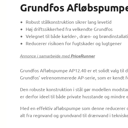
Grundfos Afløbspump
Robust stålkonstruktion sikrer lang levetid
Høj driftssikkerhed fra velkendte Grundfos
Velegnet til både kælder-, dræn- og brøndinstallat
Reducerer risikoen for fugtskader og lugtgener
Annonce i samarbejde med
PriceRunner
Grundfos Afløbspumpe AP12.40 er et solidt valg til di
Grundfos’ velrenommerede AP-serie, som er kendt for 
Den robuste konstruktion i stål gør modellen modstan
er derfor ideel til både private husstande og mindre
Med en effektiv afløbspumpe som denne reducerer du ri
alt fra regnvand og grundvand til drænvand i tekniske 