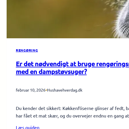
RENGØRING
Er det nødvendigt at bruge rengøring
med en dampstøvsuger?
februar 10, 2026
•
Hushavehverdag.dk
Du kender det sikkert: Køkkenfliserne glinser af fedt,
har fået et mat skær, og du overvejer endnu en gang 
Læs guiden