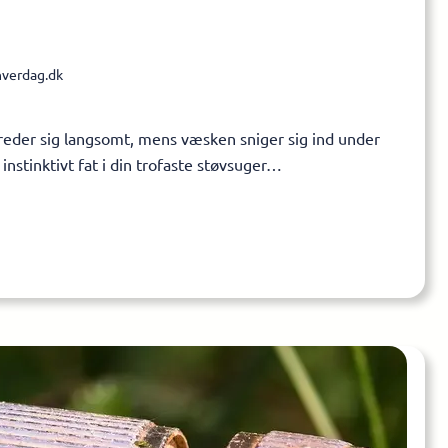
verdag.dk
breder sig langsomt, mens væsken sniger sig ind under
instinktivt fat i din trofaste støvsuger…
e afløbsbakke til dit behov