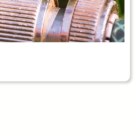
hverdag.dk
ende gulvafløb eller konstant vandspild kan hurtigt
agsproblemer. Med en solid afløbsbakke får du en enkel