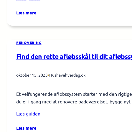
:
Læs mere
Er
det
nødvendigt
at
RENOVERING
bruge
rengøringsmidler
Find den rette afløbsskål til dit afløbs
sammen
med
oktober 15, 2023
•
Hushavehverdag.dk
en
dampstøvsuger?
Et velfungerende afløbssystem starter med den rigtige
du er i gang med at renovere badeværelset, bygge nyt
Læs guiden
:
Læs mere