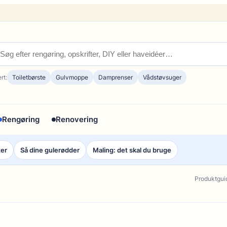
rt:
Toiletbørste
Gulvmoppe
Damprenser
Vådstøvsuger
Rengøring
Renovering
ter
Så dine gulerødder
Maling: det skal du bruge
Produktgui