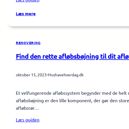
:
Læs mere
Hvilke
tilbehør
og
ekstraudstyr
RENOVERING
kan
jeg
Find den rette afløbsbøjning til dit afl
købe
til
oktober 15, 2023
•
Hushavehverdag.dk
min
vådstøvsuger?
Et velfungerende afløbssystem begynder med de helt ri
afløbsbøjning er den lille komponent, der gør den store
afløbsrør…
Læs guiden