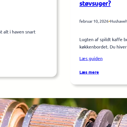
støvsuger?
februar 10, 2026
•
Hushaveh
 alt i haven snart
Lugten af spildt kaffe 
køkkenbordet. Du hiver 
Læs guiden
:
Læs mere
Hvad
er
forskellen
på
RENOVERING
en
vådstøvsuger
Find den perfekt
og
en