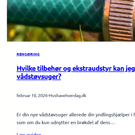
RENGØRING
Hvilke tilbehør og ekstraudstyr kan jeg
vådstøvsuger?
februar 10, 2026
•
Hushavehverdag.dk
Er din nye vådstøvsuger allerede din yndlingshjælper i 
som om du kun udnytter en brøkdel af dens…
Læs guiden