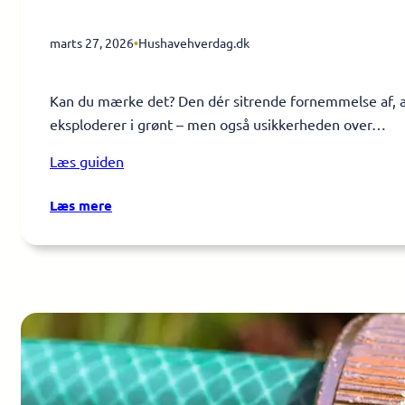
marts 27, 2026
•
Hushavehverdag.dk
Kan du mærke det? Den dér sitrende fornemmelse af, at
eksploderer i grønt – men også usikkerheden over…
Læs guiden
:
Læs mere
Forår
i
haven:
Så-
og
plantekalender
måned
for
måned