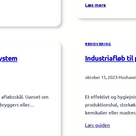
:
Læs mere
Sådan
laver
man
flot
inddækning
RENOVERING
ved
sine
system
Industriafløb til
vinduer
oktober 15, 2023
•
Hushave
 afløbsskål. Uanset om
Et effektivt og hygiejni
 bryggers eller…
produktionshal, storkø
kemikalier eller madre
Læs guiden