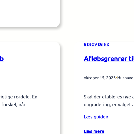
RENOVERING
øb
Afløbsgrenrør ti
oktober 15, 2023
•
Hushave
gtige rørdele. En
Skal der etableres nye 
 forskel, når
opgradering, er valget 
Læs guiden
:
Læs mere