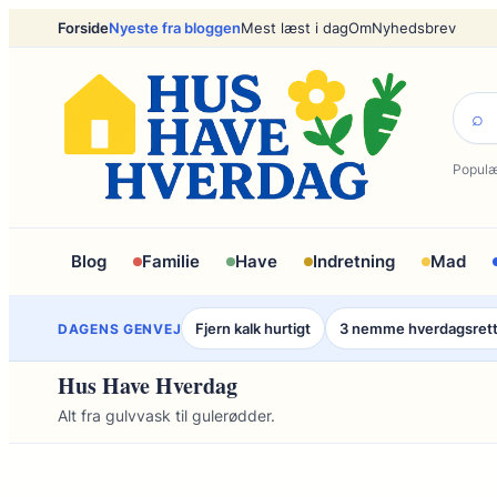
Spring
Forside
Nyeste fra bloggen
Mest læst i dag
Om
Nyhedsbrev
til
indhold
⌕
Populæ
Blog
Familie
Have
Indretning
Mad
Fjern kalk hurtigt
3 nemme hverdagsret
DAGENS GENVEJ
Hus Have Hverdag
Alt fra gulvvask til gulerødder.