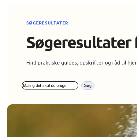
SØGERESULTATER
Søgeresultater 
Find praktiske guides, opskrifter og råd til hj
Søg
Søg
på
siden