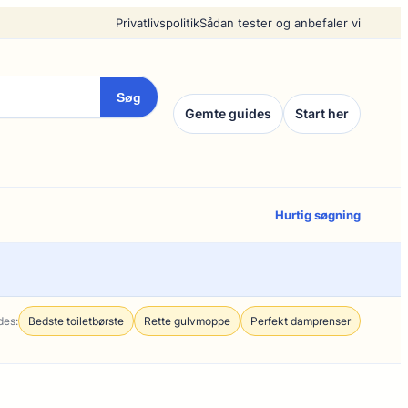
Privatlivspolitik
Sådan tester og anbefaler vi
Søg
Gemte guides
Start her
Hurtig søgning
des:
Bedste toiletbørste
Rette gulvmoppe
Perfekt damprenser